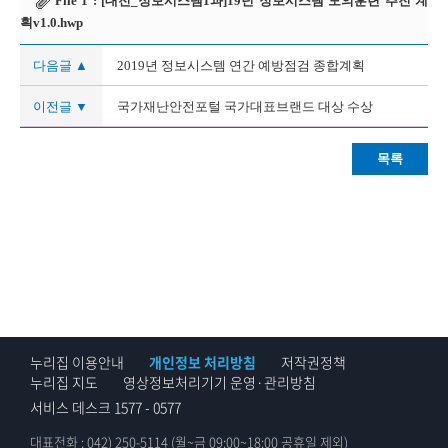
File 1 :
[대전_정보시스템1과]19년 정보시스템 모의훈련 추진 계
획v1.0.hwp
다음글 ▲
2019년 정보시스템 연간 예방점검 종합계획
이전글 ▼
국가재난안전포털 국가대표브랜드 대상 수상
목록
누리집 이용안내
개인정보 처리방침
저작권정책
누리집 지도
영상정보처리기기 운영·관리방침
서비스 데스크 1577 - 0577
대표전화 : 042) 250-5114 (월~금 09:00~18:00 공휴일 제외)