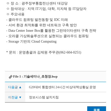
ㅇ 장 소 : 광주정부통합전산센터 대강당
ㅇ 참석대상 : 지역 IT기업, 대학, 지자체 등 IT담당자
ㅇ 주요내용
- 클라우드 컴퓨팅 발전동향 및 IDC 미래
- 서버 환경 최적화를 위한 네트워크 구축 방안
- Data Center Inner Box를 활용한 그린데이타센터 구축 전략
- 오라클 가상화솔루션으로 실현되는 클라우드 컴퓨팅
- Storage 기반의 Cloud Computing
* 문의 : 운영총괄과 김제원 주무관(062-604-0251)
File 1 :
기술세미나_초청장.hwp
다음글 ▲
G20대비 통합센터 24시간 비상대책상황실 운영
이전글 ▼
정보시스템 설치지침
목록